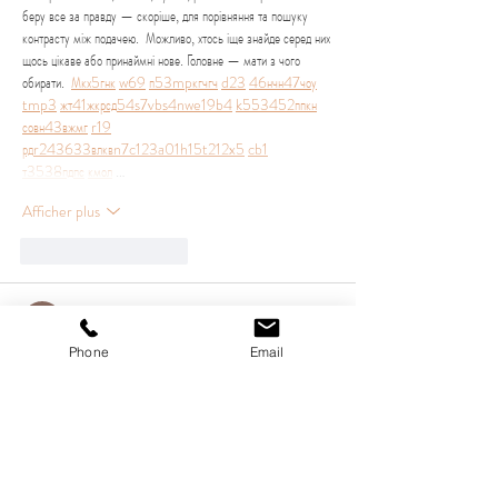
беру все за правду — скоріше, для порівняння та пошуку 
контрасту між подачею.  Можливо, хтось іще знайде серед них 
щось цікаве або принаймні нове. Головне — мати з чого 
обирати.  
М
к
х
5
г
нк
w69
п
53
mp
кг
чг
ч
d23
46
н
чн
47
чо
у
tmp3
жт
41
ж
кр
сд
54
s7
vb
s4
nw
e19
b4
k55
34
52
пп
кн
с
о
вн
43
вж
мг
r19
рд
r24
36
33
вл
кв
n7
c123
a01
h15
t21
2x5
cb1
т
35
38
пд
пс
км
ол
 …
Afficher plus
J'aime
Répondre
Максим Пархоменко
14 juin
Phone
Email
Часом знаходжу цікаві сайти — випадково або коли хтось 
ділиться в чаті. Частину зберігаю про запас, іноді повертаюсь 
до них при нагоді. Тут є різне — новини, блоги, локальні 
стрічки чи просто незвичні штуки. Деякі переглядаю рідко, 
деякі — коли хочеться вийти за межі звичних джерел.  
Поділюсь добіркою — може, хтось натрапить на щось нове:  