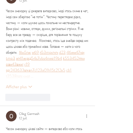
12 juil.
Часом знаходжу ці джерела випадково, іноді хтось скине в чат, 
іноді сам зберігаю “на потім”. Частину переглядаю рідко, 
частину — коли шукаю щось локальне чи нестандартне.    
Вони різні: новини, огляди, думки, регіональні стрічки. Я не 
беру все за правду — скоріше, для порівняння та пошуку 
контрасту між подачею.  Можливо, хтось іще знайде серед них 
щось цікаве або принаймні нове. Головне — мати з чого 
обирати.  
М
к
х
5
г
нк
w69
п
53
mp
кг
чг
ч
d23
46
н
чн
47
чо
у
tmp3
жт
41
ж
кр
сд
54
s7
vb
s4
nw
e19
b4
k55
34
52
пп
кн
с
о
вн
43
вж
мг
r19
рд
r24
36
33
вл
кв
n7
c123
a01
h15
t21
2x5
cb1
т
35
38
пд
пс
км
ол
 …
Afficher plus
J'aime
Répondre
Oleg Garmash
12 juil.
Часом знаходжу цікаві сайти — випадково або коли хтось 