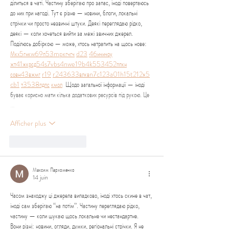
ділиться в чаті. Частину зберігаю про запас, іноді повертаюсь 
до них при нагоді. Тут є різне — новини, блоги, локальні 
стрічки чи просто незвичні штуки. Деякі переглядаю рідко, 
деякі — коли хочеться вийти за межі звичних джерел.  
Поділюсь добіркою — може, хтось натрапить на щось нове:  
М
к
х
5
г
нк
w69
п
53
mp
кг
чг
ч
d23
46
н
чн
чо
у
жт
41
ж
кр
сд
54
s7
vb
s4
nw
e19
b4
k55
34
52
пп
кн
с
о
вн
43
вж
мг
r19
r24
36
33
вл
кв
n7
c123
a01
h15
t21
2x5
cb1
т
35
38
пд
пс
км
ол
  Щодо загальної інформації — іноді 
буває корисно мати кілька додаткових ресурсів під рукою. Це 
…
Afficher plus
J'aime
Répondre
Максим Пархоменко
14 juin
Часом знаходжу ці джерела випадково, іноді хтось скине в чат, 
іноді сам зберігаю “на потім”. Частину переглядаю рідко, 
частину — коли шукаю щось локальне чи нестандартне.    
Вони різні: новини, огляди, думки, регіональні стрічки. Я не 