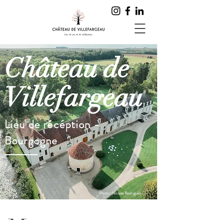
Château de
Villefargeau
Lieu de récéption -
Bourgogne
Photo : Nicolas Rodriguez